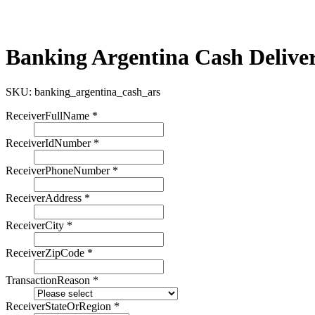
Banking Argentina Cash Delive
SKU:
banking_argentina_cash_ars
ReceiverFullName
*
ReceiverIdNumber
*
ReceiverPhoneNumber
*
ReceiverAddress
*
ReceiverCity
*
ReceiverZipCode
*
TransactionReason
*
ReceiverStateOrRegion
*