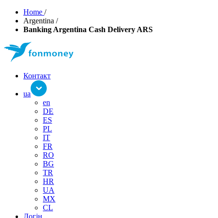
Home
/
Argentina
/
Banking Argentina Cash Delivery ARS
Контакт
ua
en
DE
ES
PL
IT
FR
RO
BG
TR
HR
UA
MX
CL
Логін